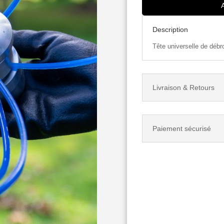
UNIVERSELLE
DE
Description
DÉBROUSSAILLEUSE
CIVA
Tête universelle de déb
ALUMINIUM
2
ÉTAGES
Livraison & Retours
Paiement sécurisé