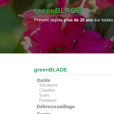
greenBLADE
Présent depuis
plus de 20 ans
sur toutes
greenBLADE
Outils
Sécateurs
Cisailles
Scies
Fendeurs
Débroussaillage