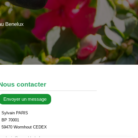
 au Benelux
Nous contacter
Envoyer un message
Sylvain PARIS
BP 70001
59470 Wormhout CEDEX