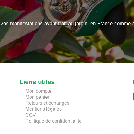
 vos manifestations ayant trait au jardin, en France comme
Liens utiles
Mon compte
Mon panier
Retours et échanges
Mentions légales
CGV
Politique de confidentialité