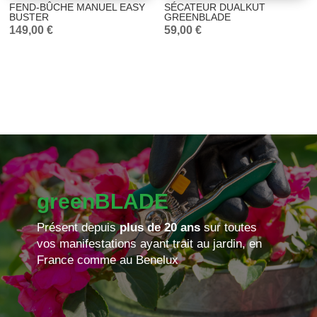
FEND-BÛCHE MANUEL EASY
SÉCATEUR DUALKUT
BUSTER
GREENBLADE
149,00
€
59,00
€
greenBLADE
Présent depuis
plus de 20 ans
sur toutes
vos manifestations ayant trait au jardin, en
France comme au Benelux