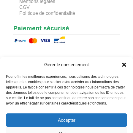
Mentions légales
CGV
Politique de confidentialité
Paiement sécurisé
Nous contacter
Gérer le consentement
Envoyer un message
Pour offrir les meilleures expériences, nous utilisons des technologies
telles que les cookies pour stocker et/ou accéder aux informations des
Sylvain PARIS
appareils. Le fait de consentir à ces technologies nous permettra de traiter
des données telles que le comportement de navigation ou les ID uniques
BP 70001
sur ce site. Le fait de ne pas consentir ou de retirer son consentement peut
59470 Wormhout CEDEX
avoir un effet négatif sur certaines caractéristiques et fonctions.
sylvain@greenblade.fr
+33 6 14 15 60 16
Accepter