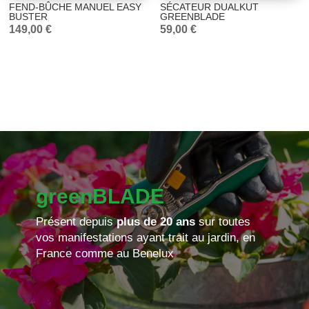
FEND-BÛCHE MANUEL EASY
SÉCATEUR DUALKUT
BUSTER
GREENBLADE
149,00
€
59,00
€
greenBLADE
Présent depuis
plus de 20 ans
sur toutes
vos manifestations ayant trait au jardin, en
France comme au Benelux