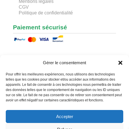
Mentions légales
CGV
Politique de confidentialité
Paiement sécurisé
Nous contacter
Gérer le consentement
Envoyer un message
Pour offrir les meilleures expériences, nous utilisons des technologies
telles que les cookies pour stocker et/ou accéder aux informations des
Sylvain PARIS
appareils. Le fait de consentir à ces technologies nous permettra de traiter
des données telles que le comportement de navigation ou les ID uniques
BP 70001
sur ce site. Le fait de ne pas consentir ou de retirer son consentement peut
59470 Wormhout CEDEX
avoir un effet négatif sur certaines caractéristiques et fonctions.
sylvain@greenblade.fr
+33 6 14 15 60 16
Accepter